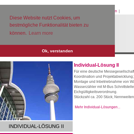
Home
Kontakt
Datenschutz
Impressum
Sitemap
Login
|
|
|
|
|
|
Diese Website nutzt Cookies, um
bestmögliche Funktionalität bieten zu
können.
Learn more
Ok, verstanden
Individual-Lösung II
Für eine deutsche Messegesellschaf
Koordination und Projektabwicklung
Montage und Inbetriebnahme von 
Wasserzähler mit M-Bus Schnittstel
Eichgültigkeitsverordnung.
Stückzahl ca. 200 Stück; Nennweite
Mehr Individual-Lösungen...
INDIVIDUAL-LÖSUNG II