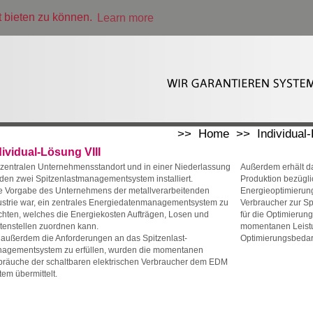
t bieten zu können.
Learn more
um
Sitemap
Login
|
|
|
>>
Home
>>
Individual
dividual-Lösung VIII
zentralen Unternehmensstandort und in einer Niederlassung
Außerdem erhält da
den zwei Spitzenlastmanagementsystem installiert.
Produktion bezügli
e Vorgabe des Unternehmens der metallverarbeitenden
Energieoptimierung
ustrie war, ein zentrales Energiedatenmanagementsystem zu
Verbraucher zur Sp
ichten, welches die Energiekosten Aufträgen, Losen und
für die Optimierun
tenstellen zuordnen kann.
momentanen Leis
außerdem die Anforderungen an das Spitzenlast-
Optimierungsbedarf
agementsystem zu erfüllen, wurden die momentanen
bräuche der schaltbaren elektrischen Verbraucher dem EDM
tem übermittelt.