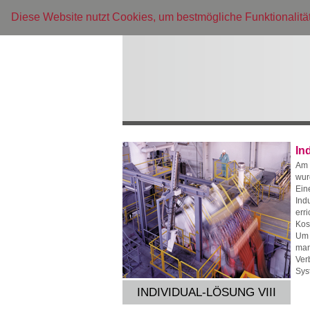
Diese Website nutzt Cookies, um bestmögliche Funktionalitä
Home
Kontakt
Datenschutz
Impress
|
|
|
In
Am 
wur
Ein
Ind
err
Kos
Um 
man
Ver
Sys
INDIVIDUAL-LÖSUNG VIII