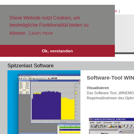
Home
Kontakt
Datenschutz
Impressum
Sitemap
Login
|
|
|
|
|
|
Diese Website nutzt Cookies, um
bestmögliche Funktionalität bieten zu
können.
Learn more
Ok, verstanden
Spitzenlast Software
Software-Tool W
Visualisieren
Das Software-Tool „WINEMOS“
Regelmaßnahmen des Optim