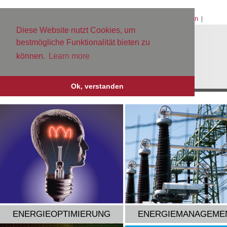
Home
Kontakt
Datenschutz
Impressum
Sitemap
Login
|
|
|
|
|
|
Diese Website nutzt Cookies, um
bestmögliche Funktionalität bieten zu
können.
Learn more
Ok, verstanden
ENERGIEOPTIMIERUNG
ENERGIEMANAGEME